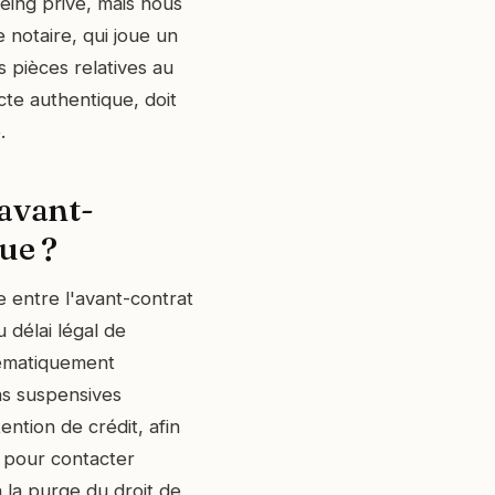
seing privé, mais nous
notaire, qui joue un
s pièces relatives au
acte authentique, doit
.
'avant-
ue ?
e entre l'avant-contrat
 délai légal de
stématiquement
ns suspensives
tention de crédit, afin
 pour contacter
 la purge du droit de