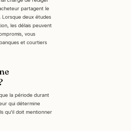
rial chargé de rédiger
'acheteur partagent le
. Lorsque deux études
tion, les délais peuvent
compromis, vous
anques et courtiers
une
?
ique la période durant
teur qui détermine
s qu'il doit mentionner