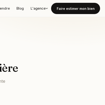
vendre
Blog
L'agence
Faire estimer mon bien
ière
nte