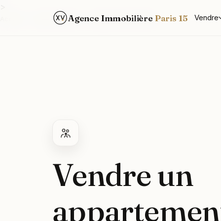
>
Agence Immobilière
Paris 15
Vendre
Accueil
/
Types de biens
/
Appartement familial
Vendre un
appartemen