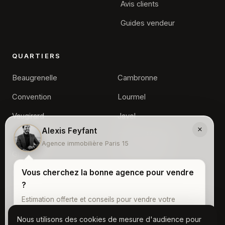
Avis clients
Guides vendeur
QUARTIERS
Beaugrenelle
Cambronne
Convention
Lourmel
Vaugirard
Javel
×
Alexis Feyfant
Commerce
Charles Michels
Agence immobilière Paris 15
Grenelle
Front de Seine
Vous cherchez la bonne agence pour vendre
Dupleix
?
Estimation offerte et conseils pour vendre votre
appartement à Paris 15 au juste prix.
Nous utilisons des cookies de mesure d'audience pour
© 2026 Agence Immobilière Paris 15, Tous droits réservés