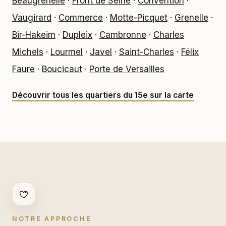
Beaugrenelle
·
Front de Seine
·
Convention
·
Vaugirard
·
Commerce
·
Motte-Picquet
·
Grenelle
·
Bir-Hakeim
·
Dupleix
·
Cambronne
·
Charles
Michels
·
Lourmel
·
Javel
·
Saint-Charles
·
Félix
Faure
·
Boucicaut
·
Porte de Versailles
Découvrir tous les quartiers du 15e sur la carte
NOTRE APPROCHE