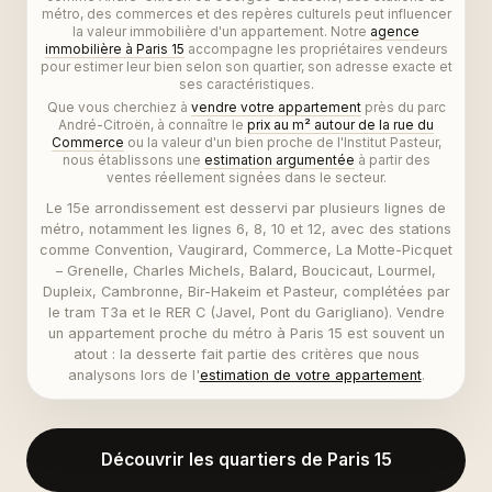
métro, des commerces et des repères culturels peut influencer
la valeur immobilière d'un appartement. Notre
agence
immobilière à Paris 15
accompagne les propriétaires vendeurs
pour estimer leur bien selon son quartier, son adresse exacte et
ses caractéristiques.
Que vous cherchiez à
vendre votre appartement
près du parc
André-Citroën, à connaître le
prix au m² autour de la rue du
Commerce
ou la valeur d'un bien proche de l'Institut Pasteur,
nous établissons une
estimation argumentée
à partir des
ventes réellement signées dans le secteur.
Le 15e arrondissement est desservi par plusieurs lignes de
métro, notamment les lignes 6, 8, 10 et 12, avec des stations
comme Convention, Vaugirard, Commerce, La Motte-Picquet
– Grenelle, Charles Michels, Balard, Boucicaut, Lourmel,
Dupleix, Cambronne, Bir-Hakeim et Pasteur, complétées par
le tram T3a et le RER C (Javel, Pont du Garigliano). Vendre
un appartement proche du métro à Paris 15 est souvent un
atout : la desserte fait partie des critères que nous
analysons lors de l'
estimation de votre appartement
.
Découvrir les quartiers de Paris 15