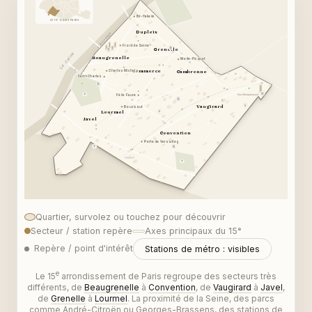
Bir-Hakeim
Bir-Hakeim
LE 15ᵉ DANS PARIS
Dupleix
Dupleix
Île aux Cygnes
Front de Seine
Front de Seine
Grenelle
Grenelle
La Seine
Beaugrenelle
Beaugrenelle
Motte-Picquet
Motte-Picquet
Commerce
Cambronne
Commerce
Cambronne
Charles Michels
Charles Michels
Saint-Charles
Saint-Charles
Félix Faure
Félix Faure
Tour Montparnasse
Vaugirard
Vaugirard
Boucicaut
Boucicaut
Lourmel
Lourmel
Javel
Javel
Convention
Convention
Porte de Versailles
Porte de Versailles
Quartier, survolez ou touchez pour découvrir
Secteur / station repère
Axes principaux du 15ᵉ
Repère / point d'intérêt
Stations de métro : visibles
e
Le 15
arrondissement de Paris regroupe des secteurs très
différents, de
Beaugrenelle
à
Convention
, de
Vaugirard
à
Javel
,
de
Grenelle
à
Lourmel
. La proximité de la Seine, des parcs
comme André-Citroën ou Georges-Brassens, des stations de