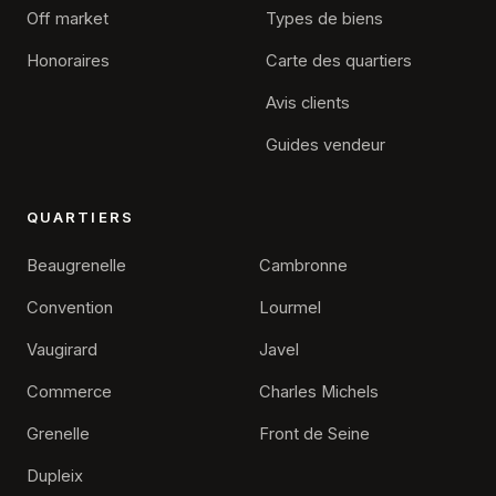
Off market
Types de biens
Honoraires
Carte des quartiers
Avis clients
Guides vendeur
QUARTIERS
Beaugrenelle
Cambronne
Convention
Lourmel
Vaugirard
Javel
Commerce
Charles Michels
×
Alexis Feyfant
Grenelle
Front de Seine
Agence immobilière Paris 15
Dupleix