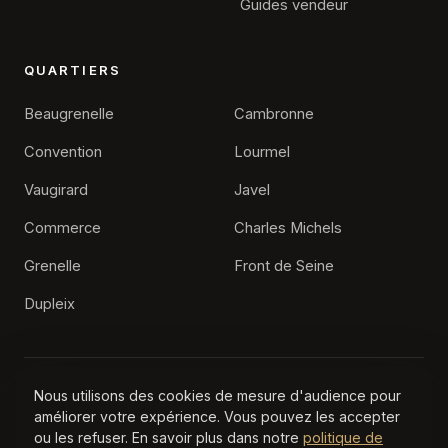
Guides vendeur
QUARTIERS
Beaugrenelle
Cambronne
Convention
Lourmel
Vaugirard
Javel
Commerce
Charles Michels
×
Alexis Feyfant
Grenelle
Front de Seine
Agence immobilière Paris 15
Dupleix
Vous vendez à Convention ?
Je peux vous aider à estimer votre appartement selon
le secteur, l'immeuble et la demande acheteur.
Nous utilisons des cookies de mesure d'audience pour
© 2026 Agence Immobilière Paris 15, Tous droits réservés
améliorer votre expérience. Vous pouvez les accepter
Contact
Mentions légales
Confidentialité
·
·
ou les refuser. En savoir plus dans notre
politique de
Estimer à Convention