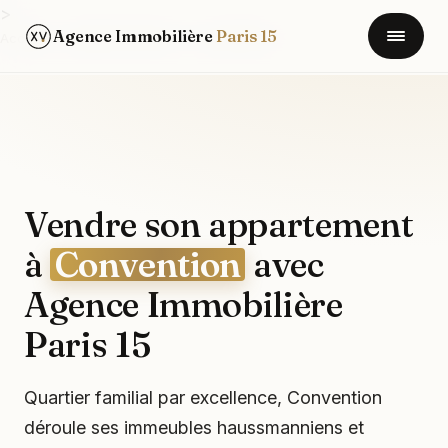
>
Agence Immobilière
Paris 15
Accueil
/
Quartiers Paris 15
/
Convention
Vendre son appartement
à
Convention
avec
Agence Immobilière
Paris 15
Quartier familial par excellence, Convention
déroule ses immeubles haussmanniens et