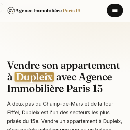
>
Agence Immobilière
Paris 15
Accueil
/
Quartiers Paris 15
/
Dupleix
Vendre son appartement
à
Dupleix
avec Agence
Immobilière Paris 15
À deux pas du Champ-de-Mars et de la tour
Eiffel, Dupleix est l'un des secteurs les plus
prisés du 15e. Vendre un appartement à Dupleix,
c'est parfois valoriser une vue ou un balcon