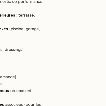
nostic de performance
érieures
: terrasse,
exes
(piscine, garage,
s, dressings)
demande)
on
endus
récemment
es
associées (pour les