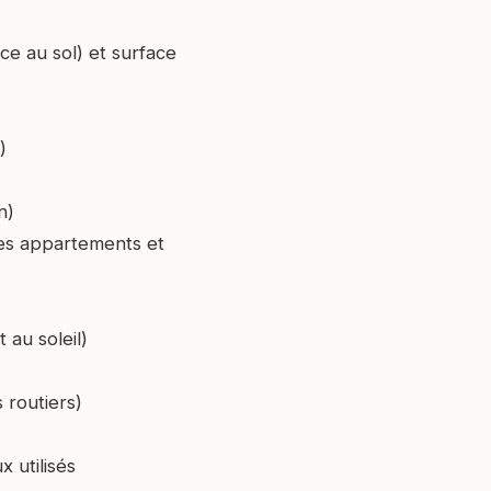
e au sol) et surface
)
n)
es appartements et
 au soleil)
 routiers)
 utilisés