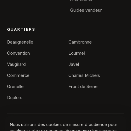
Guides vendeur
QUARTIERS
Beaugrenelle
Cambronne
Convention
Lourmel
Vaugirard
Javel
Commerce
Charles Michels
×
Alexis Feyfant
Grenelle
Front de Seine
Agence immobilière Paris 15
Dupleix
Une question sur votre projet de vente ?
Nos conseillers vous répondent et estiment votre bien
gratuitement.
Nous utilisons des cookies de mesure d'audience pour
© 2026 Agence Immobilière Paris 15, Tous droits réservés
améliorer votre expérience. Vous pouvez les accepter