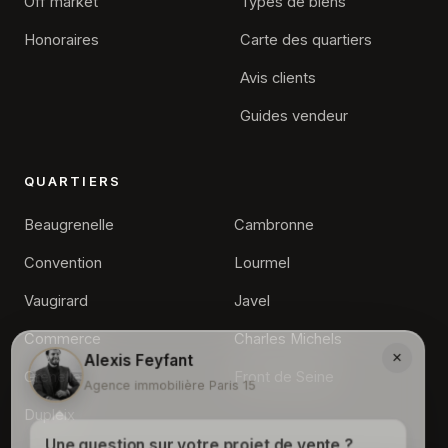
Off market
Types de biens
Honoraires
Carte des quartiers
Avis clients
Guides vendeur
QUARTIERS
Beaugrenelle
Cambronne
Convention
Lourmel
Vaugirard
Javel
Commerce
Charles Michels
×
Alexis Feyfant
Grenelle
Front de Seine
Agence immobilière Paris 15
Dupleix
Une question sur votre projet de vente ?