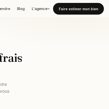
vendre
Blog
L'agence
Faire estimer mon bien
frais
otre
 vous