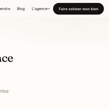
vendre
Blog
L'agence
Faire estimer mon bien
nce
rtise