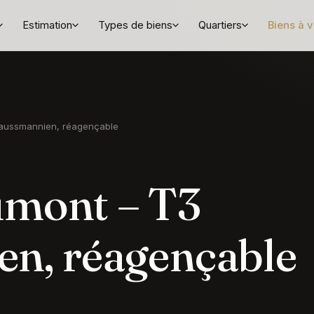
Estimation
Types de biens
Quartiers
Biens à 
aussmannien, réagençable
umont – T3
n, réagençable
T3 – haussmannien. Dans un quartier