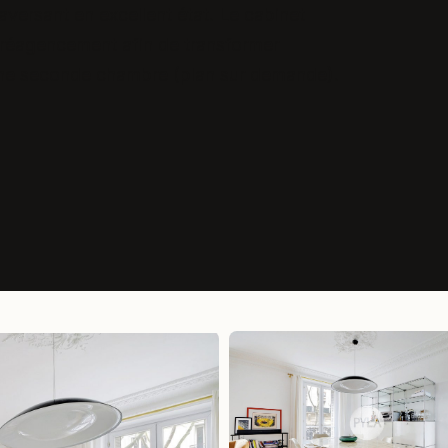
versant en excellent état. Le cabinet
réagencement afin de transformer
une seconde chambre (plan sur demande).