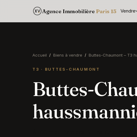
Agence Immobilière
Paris 15
Vendre
Accueil
/
Biens à vendre
/
Buttes-Chaumont – T3 h
T3 · BUTTES-CHAUMONT
Buttes-Cha
haussmannie
À 100 m du Parc des Buttes-Chaumont – 