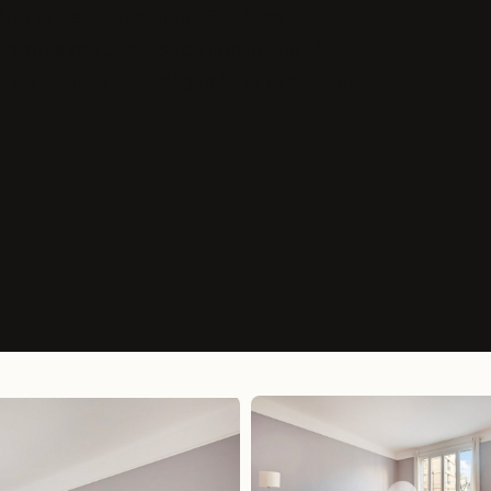
600 m de Convention : 2 pièces
ersant avec une disposition idéale. Au
ble de 1915, vue dégagée et exposition