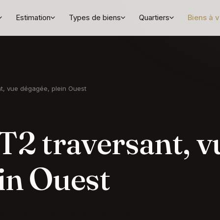
Estimation
Types de biens
Quartiers
Biens à 
t, vue dégagée, plein Ouest
T2 traversant, v
in Ouest
e – plein Ouest. Dans un quartier