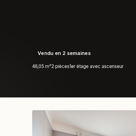
commerçant, à 300 m de Boucicaut et à 
spacieux, refait en 2019, lumineux et trav
premier étage avec ascenseur d'un immeu
plein Ouest.
Vendu en 2 semaines
46,05 m²
2 pièces
1er étage avec ascenseur