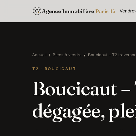
Agence Immobilière
Paris 15
Vendre
Accueil
/
Biens à vendre
/
Boucicaut – T2 traversan
T2 · BOUCICAUT
Boucicaut – 
dégagée, ple
T2 – Boucicaut – traversant – vue dégagé