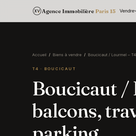
Agence Immobilière
Paris 15
Vendre
Accueil
/
Biens à vendre
/
Boucicaut / Lourmel – T4
T4 · BOUCICAUT
Boucicaut /
balcons, tra
parking