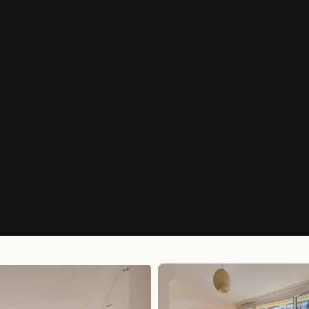
ascenseur d'une résidence bien
4,24 m² (deux balcons totalisant 4,8 m²,