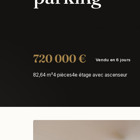
T4 de 82,64 m² Carrez au 4e étage avec 
entretenue de 1958. Surface pondérée : 8
pondérés au tiers).
720 000 €
Vendu en 6 jours
82,64 m²
4 pièces
4e étage avec ascenseur