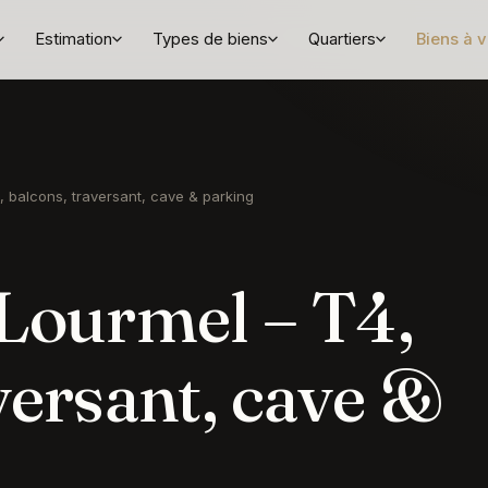
Estimation
Types de biens
Quartiers
Biens à 
, balcons, traversant, cave & parking
 Lourmel – T4,
versant, cave &