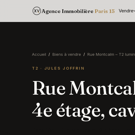
Agence Immobilière
Paris 15
Vendre
Accueil
/
Biens à vendre
/
Rue Montcalm – T2 lumin
T2 · JULES JOFFRIN
Rue Montcal
4e étage, ca
Paris 18e – Rue Montcalm. 2 pièces lumin