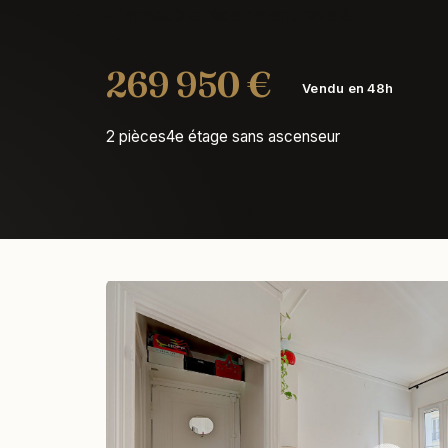
– immeuble récemment ravalé.
269 950 €
Vendu en 48h
2 pièces
4e étage sans ascenseur