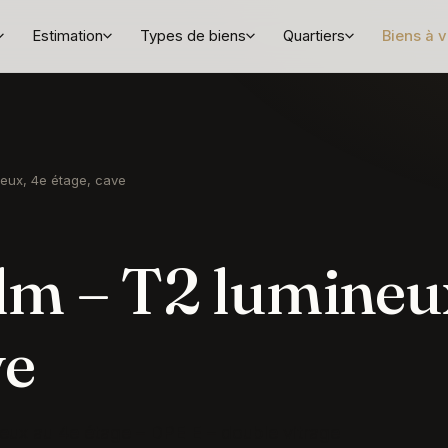
Estimation
Types de biens
Quartiers
Biens à 
eux, 4e étage, cave
m – T2 lumineu
ve
eux au 4e étage – DPE E – double vitrage