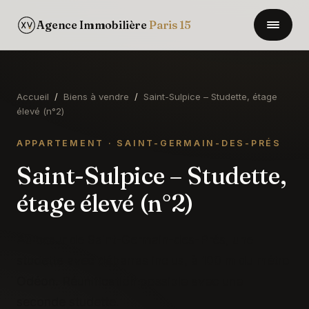
Agence Immobilière
Paris 15
Accueil
/
Biens à vendre
/
Saint-Sulpice – Studette, étage
élevé (n°2)
APPARTEMENT · SAINT-GERMAIN-DES-PRÉS
Saint-Sulpice – Studette,
étage élevé (n°2)
Au cœur de Saint-Germain-des-Prés, une
studette avec débarras inclus, à 100 m du métro
Odéon. Réunification possible avec une
seconde studette.