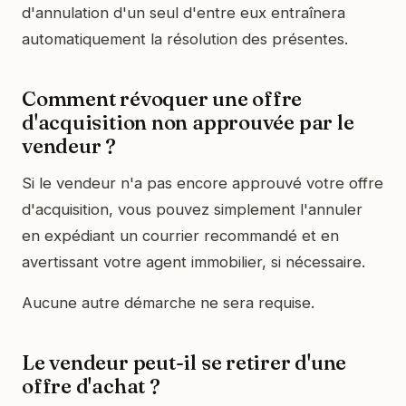
d'annulation d'un seul d'entre eux entraînera
automatiquement la résolution des présentes.
Comment révoquer une offre
d'acquisition non approuvée par le
vendeur ?
Si le vendeur n'a pas encore approuvé votre offre
d'acquisition, vous pouvez simplement l'annuler
en expédiant un courrier recommandé et en
avertissant votre agent immobilier, si nécessaire.
Aucune autre démarche ne sera requise.
Le vendeur peut-il se retirer d'une
offre d'achat ?