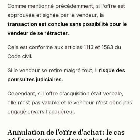
Comme mentionné précédemment, si l'offre est
approuvée et signée par le vendeur, la
transaction est conclue sans possibilité pour le
vendeur de se rétracter
.
Cela est conforme aux articles 1113 et 1583 du
Code civil.
Si le vendeur se retire malgré tout, il
risque des
poursuites judiciaires.
Cependant, si l'offre d'acquisition était verbale,
elle n'est pas valable et le vendeur n'est donc pas
engagé envers l'acquéreur.
Annulation de l'offre d'achat : le cas