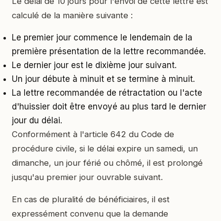
Le délai de 10 jours pour l'envoi de cette lettre est
calculé de la manière suivante :
Le premier jour commence le lendemain de la
première présentation de la lettre recommandée.
Le dernier jour est le dixième jour suivant.
Un jour débute à minuit et se termine à minuit.
La lettre recommandée de rétractation ou l'acte
d'huissier doit être envoyé au plus tard le dernier
jour du délai.
Conformément à l'article 642 du Code de
procédure civile, si le délai expire un samedi, un
dimanche, un jour férié ou chômé, il est prolongé
jusqu'au premier jour ouvrable suivant.
En cas de pluralité de bénéficiaires, il est
expressément convenu que la demande