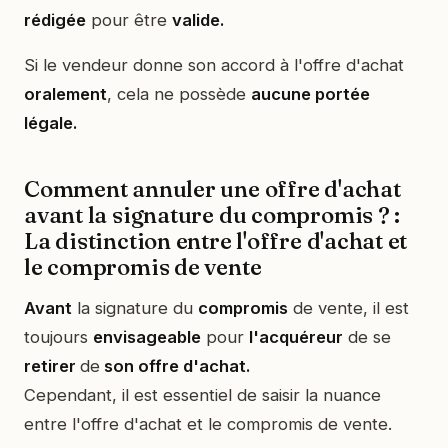
rédigée
pour être
valide.
Si le vendeur donne son accord à l'offre d'achat
oralement
, cela ne possède
aucune portée
légale.
Comment annuler une offre d'achat
avant la signature du compromis ? :
La distinction entre l'offre d'achat et
le compromis de vente
Avant
la signature du
compromis
de vente, il est
toujours
envisageable
pour
l'acquéreur
de se
retirer
de
son offre d'achat.
Cependant, il est essentiel de saisir la nuance
entre l'offre d'achat et le compromis de vente.