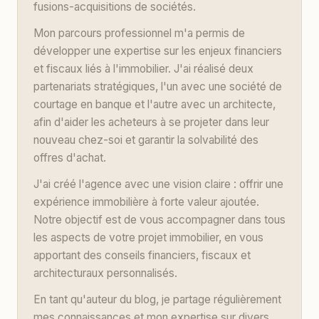
fusions-acquisitions de sociétés.
Mon parcours professionnel m'a permis de
développer une expertise sur les enjeux financiers
et fiscaux liés à l'immobilier. J'ai réalisé deux
partenariats stratégiques, l'un avec une société de
courtage en banque et l'autre avec un architecte,
afin d'aider les acheteurs à se projeter dans leur
nouveau chez-soi et garantir la solvabilité des
offres d'achat.
J'ai créé l'agence avec une vision claire : offrir une
expérience immobilière à forte valeur ajoutée.
Notre objectif est de vous accompagner dans tous
les aspects de votre projet immobilier, en vous
apportant des conseils financiers, fiscaux et
architecturaux personnalisés.
En tant qu'auteur du blog, je partage régulièrement
mes connaissances et mon expertise sur divers