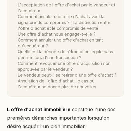
L'acceptation de l'offre d'achat par le vendeur et
l'acquéreur
Comment annuler une offre d'achat avant la
signature du compromis ? : La distinction entre
l'offre d'achat et le compromis de vente
Une offre d'achat nous engage-t-elle ?
Comment annuler une offre d'achat en tant
qu'acquéreur ?
Quelle est la période de rétractation légale sans
pénalité lors d'une transaction ?
Comment révoquer une offre d'acquisition non
approuvée par le vendeur ?
Le vendeur peut-il se retirer d'une offre d'achat ?
Annulation de l'offre d'achat : le cas où
l'acquéreur ne donne plus de nouvelles
L'offre d'achat immobilière
constitue l'une des
premières démarches importantes lorsqu'on
désire acquérir un bien immobilier.