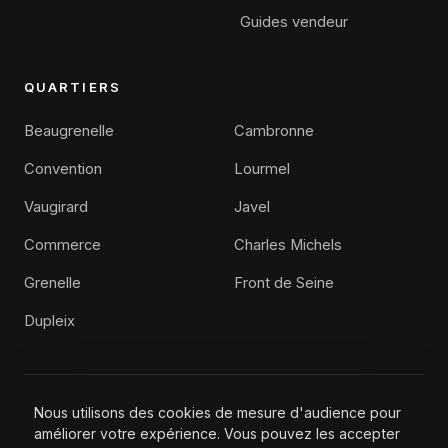
Guides vendeur
QUARTIERS
Beaugrenelle
Cambronne
Convention
Lourmel
Vaugirard
Javel
Commerce
Charles Michels
×
Alexis Feyfant
Grenelle
Front de Seine
Agence immobilière Paris 15
Dupleix
Une question sur votre projet de vente ?
Nos conseillers vous répondent et estiment votre bien
gratuitement.
Nous utilisons des cookies de mesure d'audience pour
© 2026 Agence Immobilière Paris 15, Tous droits réservés
améliorer votre expérience. Vous pouvez les accepter
Contact
Mentions légales
Confidentialité
·
·