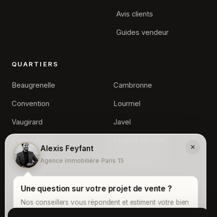
Avis clients
Guides vendeur
QUARTIERS
Beaugrenelle
Cambronne
Convention
Lourmel
Vaugirard
Javel
Commerce
Charles Michels
×
Alexis Feyfant
Grenelle
Front de Seine
Agence immobilière Paris 15
Dupleix
Une question sur votre projet de vente ?
Nos conseillers vous répondent et estiment votre bien
gratuitement.