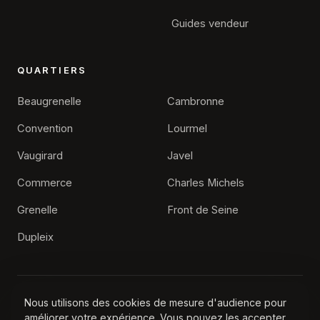
Guides vendeur
QUARTIERS
Beaugrenelle
Cambronne
Convention
Lourmel
Vaugirard
Javel
Commerce
Charles Michels
Alexis Feyfant
Grenelle
Front de Seine
Agence immobilière Paris 15
Dupleix
Nous utilisons des cookies de mesure d'audience pour
© 2026 Agence Immobilière Paris 15, Tous droits réservés
améliorer votre expérience. Vous pouvez les accepter
Contact
Mentions légales
Confidentialité
·
·