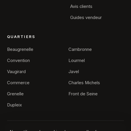
Avis clients
Guides vendeur
QUARTIERS
Beaugrenelle
Cambronne
Convention
Lourmel
Vaugirard
Javel
Commerce
Charles Michels
×
Alexis Feyfant
Grenelle
Front de Seine
Agence immobilière Paris 15
Dupleix
Une question sur votre projet de vente ?
Nos conseillers vous répondent et estiment votre bien
gratuitement.