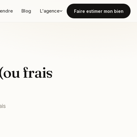
vendre
Blog
L'agence
Faire estimer mon bien
(ou frais
ais