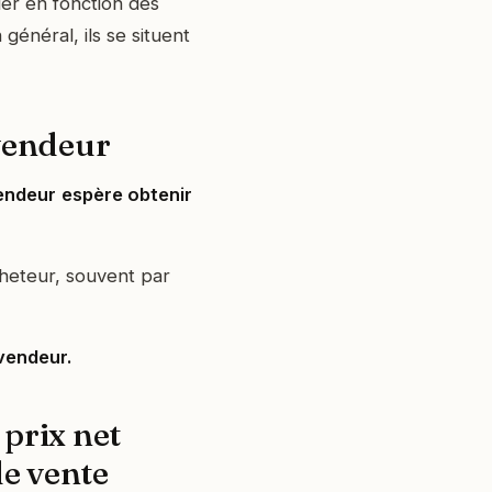
er en fonction des
général, ils se situent
 vendeur
endeur
espère obtenir
cheteur, souvent par
 vendeur.
 prix net
e vente