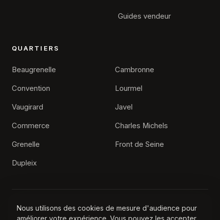
Guides vendeur
QUARTIERS
Beaugrenelle
Cambronne
Convention
Lourmel
Vaugirard
Javel
Commerce
Charles Michels
×
Alexis Feyfant
Grenelle
Front de Seine
Agence immobilière Paris 15
Dupleix
Une question sur votre projet de vente ?
Nos conseillers vous répondent et estiment votre bien
gratuitement.
Nous utilisons des cookies de mesure d'audience pour
© 2026 Agence Immobilière Paris 15, Tous droits réservés
améliorer votre expérience. Vous pouvez les accepter
Contact
Mentions légales
Confidentialité
·
·