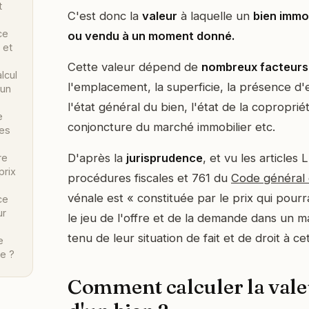
t
C'est donc la
valeur
à laquelle un
bien immob
ce
ou vendu à un moment donné.
 et
Cette valeur dépend de
nombreux facteur
lcul
l'emplacement, la superficie, la présence d'
'un
l'état général du bien, l'état de la coproprié
e
conjoncture du marché immobilier etc.
des
D'après la
jurisprudence
, et vu les articles 
re
prix
procédures fiscales et 761 du
Code général 
vénale est « constituée par le prix qui pour
ce
ur
le jeu de l'offre et de la demande dans un 
tenu de leur situation de fait et de droit à ce
e
re ?
Comment calculer la vale