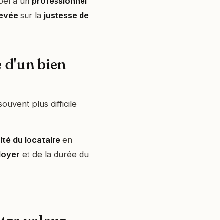
ppel à un
professionnel
levée
sur la
justesse de
e d'un bien
ouvent plus difficile
ité du locataire
en
loyer
et de la durée du