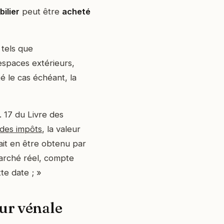
ilier
peut être
acheté
s
tels que
espaces extérieurs,
té le cas échéant, la
L. 17 du Livre des
des impôts
, la valeur
rait en être obtenu par
marché réel, compte
tte date ; »
ur vénale